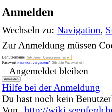
Anmelden
Wechseln zu:
Navigation
,
S
Zur Anmeldung müssen Cooki
Benutzername
Passwort
Passwort vergessen?
Angemeldet bleiben
Hilfe bei der Anmeldung
Du hast noch kein Benutze
Von „
http://wiki.seepferdc